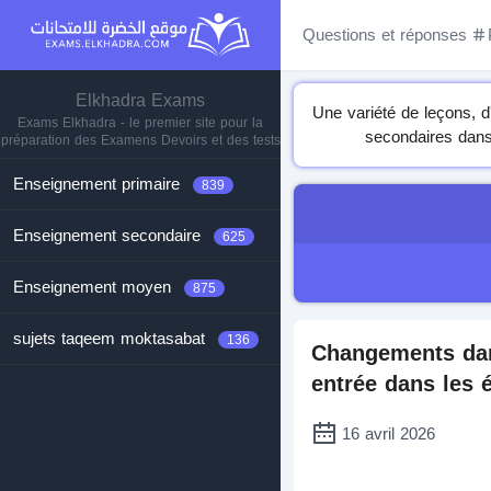
Questions et réponses
Elkhadra Exams
Une variété de leçons, d
Exams Elkhadra - le premier site pour la
secondaires dans 
préparation des Examens Devoirs et des tests
Enseignement primaire
839
Enseignement secondaire
625
Enseignement moyen
875
sujets taqeem moktasabat
136
Changements dans
entrée dans les 
16 avril 2026