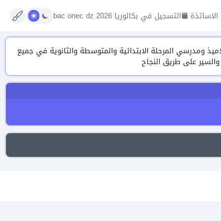
الاساتذة
التسجيل في بكالوريا 2026 bac onec dz
تنوعة من الدروس، التمارين ونماذج الفروض والاختبارات وتقييم المكتسبات 2026 لتلاميذ ومدرسي المرحلة الابتدائية والمتوسطة والثانوية في جميع
 والسير على طريق النجاح