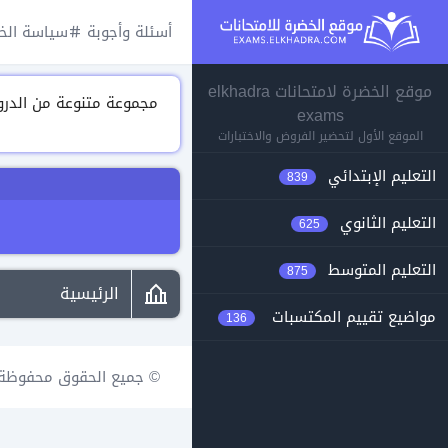
أسئلة وأجوبة
سياسة الخ
موقع الخضرة لامتحانات elkhadra
exams
الموقع الأول لتحضير الفروض والاختبارات
التعليم الإبتدائي
839
التعليم الثانوي
625
التعليم المتوسط
875
الرئيسية
مواضيع تقييم المكتسبات
136
© جميع الحقوق محفوظة موق