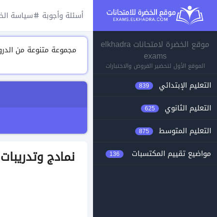
أسئلة وأجوبة
سياسة الخ
موقع الخضرة لامتحانات elkhadra
exams
الموقع الأول لتحضير الفروض والاختبارات
التعليم الإبتدائي
839
التعليم الثانوي
625
التعليم المتوسط
875
نمادج وتدريبات 
مواضيع تقييم المكتسبات
136