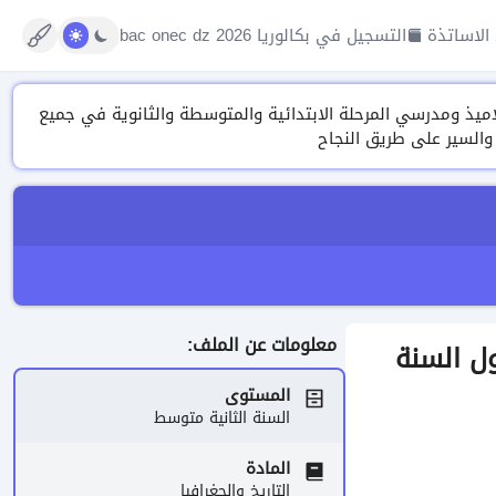
الاساتذة
التسجيل في بكالوريا 2026 bac onec dz
تنوعة من الدروس، التمارين ونماذج الفروض والاختبارات وتقييم المكتسبات 2026 لتلاميذ ومدرسي المرحلة الابتدائية والمتوسطة والثانوية في جميع
 والسير على طريق النجاح
معلومات عن الملف:
أول السنة
المستوى
السنة الثانية متوسط
المادة
التاريخ والجغرافيا