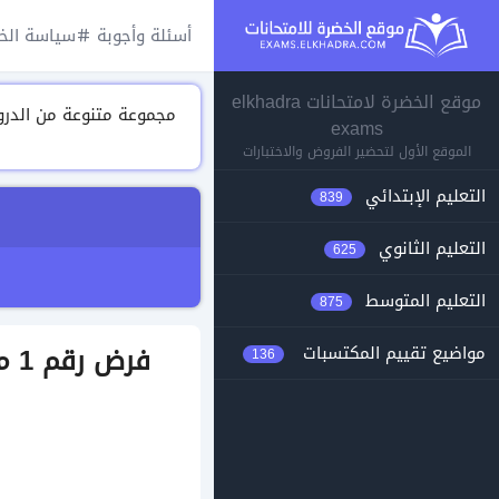
أسئلة وأجوبة
سياسة الخ
موقع الخضرة لامتحانات elkhadra
exams
الموقع الأول لتحضير الفروض والاختبارات
التعليم الإبتدائي
839
التعليم الثانوي
625
التعليم المتوسط
875
فر
مواضيع تقييم المكتسبات
136