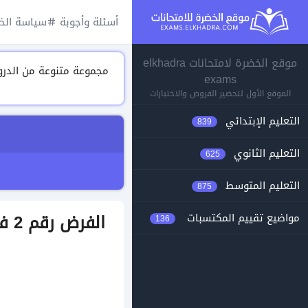
أسئلة وأجوبة
سياسة الخ
موقع الخضرة لامتحانات elkhadra
exams
الموقع الأول لتحضير الفروض والاختبارات
التعليم الإبتدائي
839
التعليم الثانوي
625
التعليم المتوسط
875
الف
مواضيع تقييم المكتسبات
136