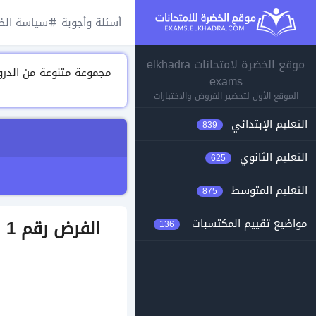
أسئلة وأجوبة
سياسة الخ
موقع الخضرة لامتحانات elkhadra
exams
الموقع الأول لتحضير الفروض والاختبارات
التعليم الإبتدائي
839
التعليم الثانوي
625
التعليم المتوسط
875
ا
مواضيع تقييم المكتسبات
136