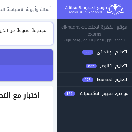
أسئلة وأجوبة
سياسة الخ
موقع الخضرة لامتحانات elkhadra
exams
الموقع الأول لتحضير الفروض والاختبارات
التعليم الإبتدائي
839
التعليم الثانوي
625
التعليم المتوسط
875
مواضيع تقييم المكتسبات
136