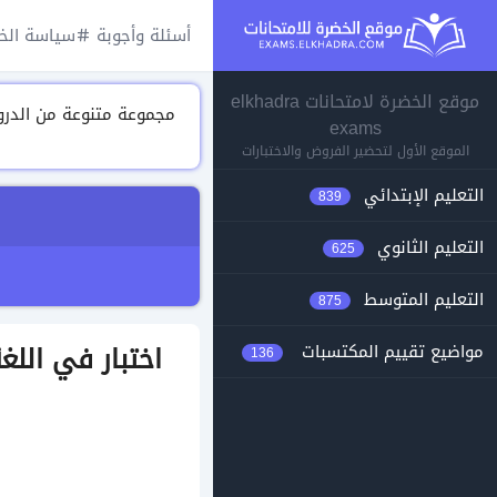
أسئلة وأجوبة
سياسة الخ
موقع الخضرة لامتحانات elkhadra
exams
الموقع الأول لتحضير الفروض والاختبارات
التعليم الإبتدائي
839
التعليم الثانوي
625
التعليم المتوسط
875
اختبار في اللغة الإنجليزية رقم 
مواضيع تقييم المكتسبات
136