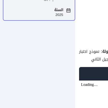
السنة
2025
لة:
نموذج اختبار
يل الثاني