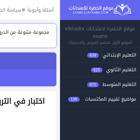
أسئلة وأجوبة
سياسة الخ
موقع الخضرة لامتحانات elkhadra
exams
الموقع الأول لتحضير الفروض والاختبارات
التعليم الإبتدائي
839
التعليم الثانوي
625
التعليم المتوسط
875
اختبار في التربية المدنية رقم 3
مواضيع تقييم المكتسبات
136