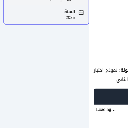
السنة
2025
لة:
نموذج اختبار
لثاني