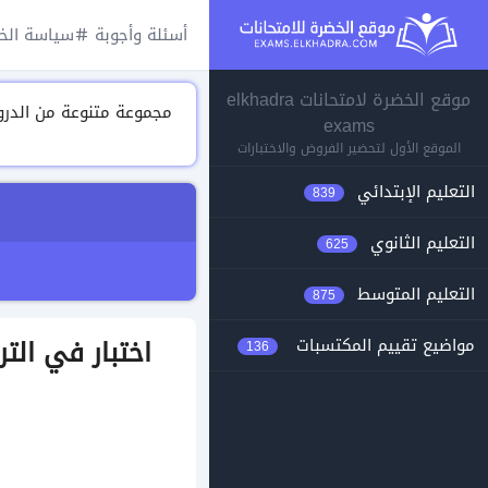
أسئلة وأجوبة
سياسة الخ
موقع الخضرة لامتحانات elkhadra
exams
الموقع الأول لتحضير الفروض والاختبارات
التعليم الإبتدائي
839
التعليم الثانوي
625
التعليم المتوسط
875
مواضيع تقييم المكتسبات
136