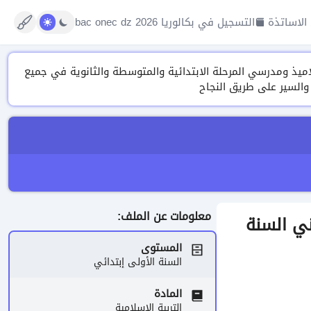
الاساتذة
التسجيل في بكالوريا 2026 bac onec dz
تنوعة من الدروس، التمارين ونماذج الفروض والاختبارات وتقييم المكتسبات 2026 لتلاميذ ومدرسي المرحلة الابتدائية والمتوسطة والثانوية في جميع
 والسير على طريق النجاح
معلومات عن الملف:
حيح رقم 5 الفصل الثاني السنة
المستوى
السنة الأولى إبتدائي
المادة
التربية الإسلامية