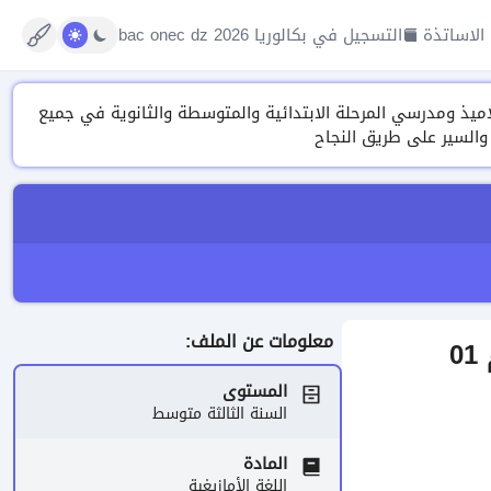
الاساتذة
التسجيل في بكالوريا 2026 bac onec dz
تنوعة من الدروس، التمارين ونماذج الفروض والاختبارات وتقييم المكتسبات 2026 لتلاميذ ومدرسي المرحلة الابتدائية والمتوسطة والثانوية في جميع
 والسير على طريق النجاح
معلومات عن الملف:
0
المستوى
السنة الثالثة متوسط
المادة
اللغة الأمازيغية