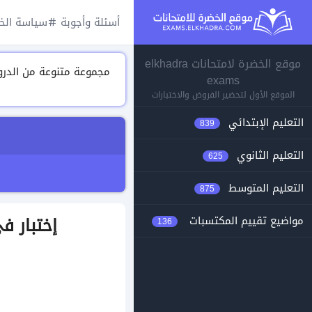
أسئلة وأجوبة
سياسة الخ
موقع الخضرة لامتحانات elkhadra
exams
الموقع الأول لتحضير الفروض والاختبارات
التعليم الإبتدائي
839
التعليم الثانوي
625
التعليم المتوسط
875
إختبار في
مواضيع تقييم المكتسبات
136