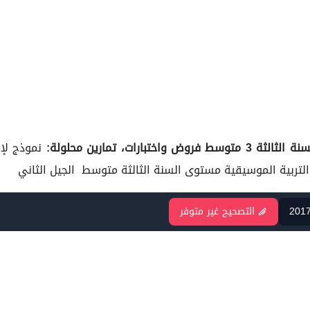
واختبارات، تمارين محلولة:
نموذج لإ
201
التصحيح غير متوفر